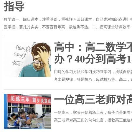
指导
数学篇一、回归课本，注重基础，重视预习回归课本，自已先对知识点进行
固掌握，要扎扎实实，不要盲目攀高，欲速则不达。二、提高课堂听课效率
课都进入复习阶段..
高中：高二数学
办？40分到高考
用对的学习方法和学习技巧来学习，成绩自然
考出题规律，答题技巧，应试技巧等。高二，
离高考还远，于是有些孩子就开始了放任自己，
一位高三老师对
一到高三，家长开始着急上火，孩子也是随着
高三老师对高三们的句句忠言，拯救高三低迷期
幻想的魔幻主义青年，幻想着去海边吹风，去享