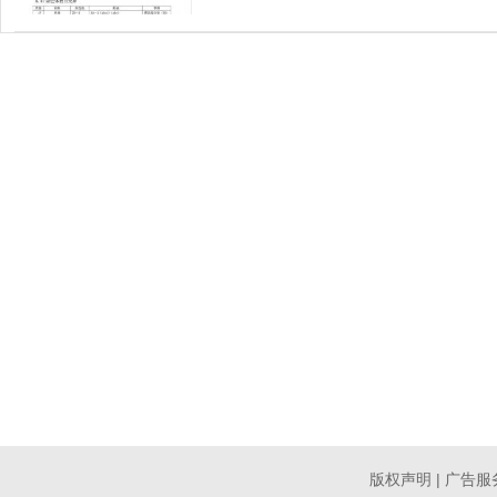
资料，同学们可以在后台给生物姐留言，我会在
|
版权声明
广告服