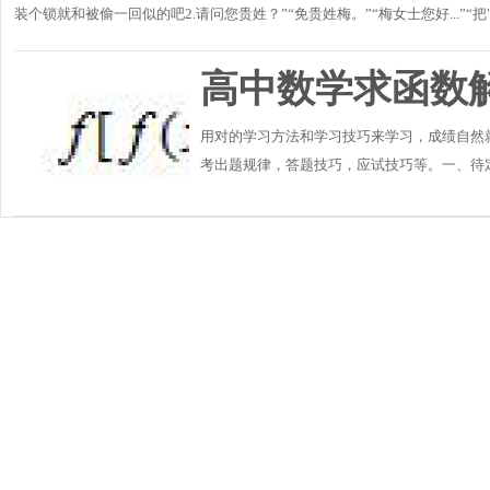
装个锁就和被偷一回似的吧2.请问您贵姓？”“免贵姓梅。”“梅女士您好...”“把"士"
高中数学求函数
用对的学习方法和学习技巧来学习，成绩自然
考出题规律，答题技巧，应试技巧等。一、待
f（x）是一次函数，且f[f（x）]=4x+3，求f（