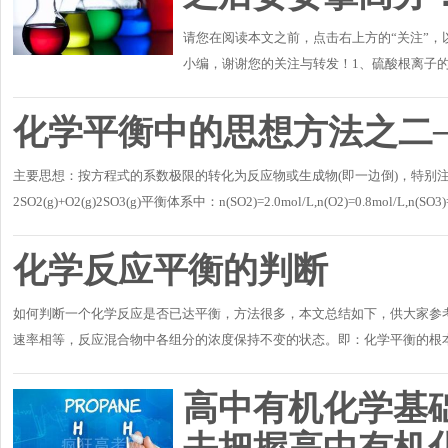
请您在阅读本文之前，点击右上方的“关注”
小编，谢谢您的关注与转发！1、硫酸根离子的检验:Ba
验:CaCl2+Na2CO3=CaCO3↓+2NaCl3、碳酸钠
化学平衡中的思想方法之二
主要思想：按方程式的系数极限的转化为反应物或生成物(即一边倒)，特别注
2SO2(g)+O2(g)2SO3(g)平衡体系中：n(SO2)=2.0mol/L,n(O2)=0.8mol/L,n(
4.4mol/LC.0～4mol/LD.无..
化学反应平衡的判断
如何判断一个化学反应是否已达平衡，方法很多，本文总结如下，供大家参
速率相等，反应混合物中各组分的浓度保持不变的状态。即：化学平衡的根本标
物质的生成速率;..
高中有机化学基