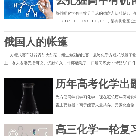
去把握高中有机
颤抖吧化学有机物分子式的确定方法总结1、
C→CO2，H→H2O，Cl→HCl，某有机物
该有机物是否含氧元素，首先应求出产物CO2中
俄国人的帐篷
1、方程式赛车进行得如火如荼，经过激烈的比赛，最终化学方程式战胜了
上，老夫老妻无话可说。沉默许久，牛郎猛嘬了一口烟问织女：“我那户口什
去，没人能要求我..
历年高考化学出
为方便同学们学习化学，现在汇总历年高考化
容主要包括：离子能否大量共存、元素化合物（碱
性质、用途、离子鉴别等）、阿伏加德罗常数、
高三化学一轮复