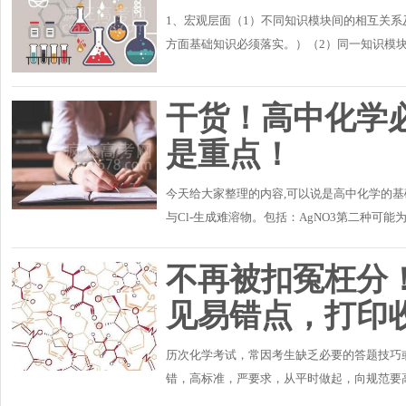
1、宏观层面（1）不同知识模块间的相互关
方面基础知识必须落实。）（2）同一知识模
一条线，有机辐射一大片”等。建议：首先，阅
干货！高中化学
是重点！
今天给大家整理的内容,可以说是高中化学的基
与Cl-生成难溶物。包括：AgNO3第二种可能
为：SiO32-＋2H+＝H2SiO3↓②苯酚钠溶液加
不再被扣冤枉分！
见易错点，打印
历次化学考试，常因考生缺乏必要的答题技巧
错，高标准，严要求，从平时做起，向规范要
是"由大到小"还是"由小到大"，类似的，"由强到