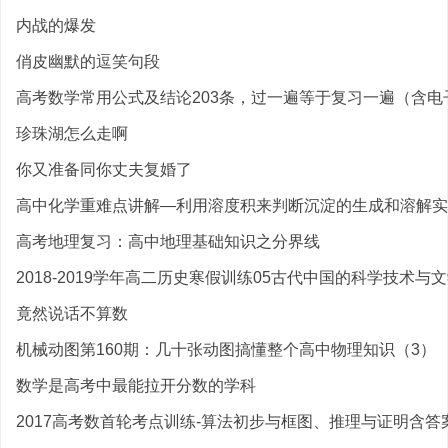
内战的爆发
俏皮幽默的逗笑句段
高考数学常用公式及结论203条，过一遍等于复习一遍（含电子
珍珠湖怎么走啊
你又准备同你丈夫复婚了
高中化学重难点讲解—利用溶度积来判断沉淀的生成和溶解实
高考地理复习：高中地理基础知识之分界线
2018-2019学年高二历史寒假训练05古代中国的科学技术与文学
竟然说话不算数
机械动图第160期：几十张动图搞懂整个高中物理知识（3）
数学是高考中最能拉开分数的学科
2017高考数首轮考点训练-算法初步与框图、推理与证明含答案