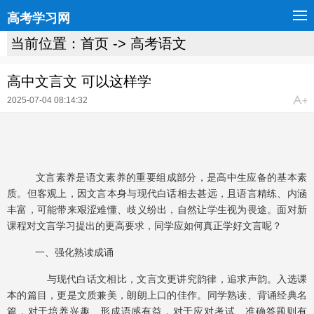
高考学习网
当前位置：
首页
->
高考语文
高中文言文 可以这样学
2025-07-04 08:14:32
文言素养是语文素养的重要组成部分，是高中生应备的基本素
质。但客观上，因文言本身与现代白话相去甚远，且语言精练、内涵
丰富，可能带来艰涩难懂、歧义纷出，自然让学生视为畏途。面对新
课程对文言学习提出的更高要求，同学应如何真正学好文言呢？
一、强化熟读成诵
与现代白话文相比，文言文更讲究韵律，追求声韵。入选课
本的篇目，更是文质兼美，朗朗上口的佳作。同学熟读、背诵经典名
篇，对于培养兴趣、形成语感有益，对于应对考试、准确答题则有