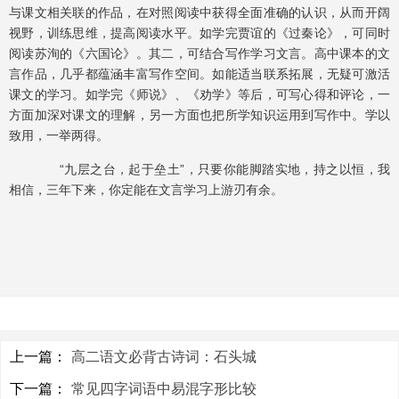
与课文相关联的作品，在对照阅读中获得全面准确的认识，从而开阔
视野，训练思维，提高阅读水平。如学完贾谊的《过秦论》，可同时
阅读苏洵的《六国论》。其二，可结合写作学习文言。高中课本的文
言作品，几乎都蕴涵丰富写作空间。如能适当联系拓展，无疑可激活
课文的学习。如学完《师说》、《劝学》等后，可写心得和评论，一
方面加深对课文的理解，另一方面也把所学知识运用到写作中。学以
致用，一举两得。
“九层之台，起于垒土”，只要你能脚踏实地，持之以恒，我
相信，三年下来，你定能在文言学习上游刃有余。
上一篇：
高二语文必背古诗词：石头城
下一篇：
常见四字词语中易混字形比较