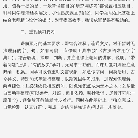
用。值得一提的是，一般背诵篇目的“研究与练习”都设置相应题目，
引导同学理清结构层次，尽快熟悉课文(语段)。同学如能在此基础上
结合老师精心设计的板书，对于提高效率，熟读成诵是很有帮助的。
二、重视预习复习
课前预习的基本要求，即结合注释，疏通文义。对于暂时无
法理解的字、句，如有可能，应借助工具书(如《古汉语常用字字
典》)，结合语境，揣摩、判断，并注意课上老师的讲解、说明。“带
着问题”上课，“有的放矢”学习，无疑事半功倍。而课后复习则应注意
归纳、积累。同学可以侧重对文言现象，如通假字词、词类活用、古
今异义、特殊句式等进行整理，以期巩固学习成果，加深知识理解。
两点建议：1.必须依托相应例句，以免知识点成为无本之木；2.尽量
自己动手整理(可以参考、对照，但非依赖、照抄教辅，尽管其可能一
应俱全)，避免放开教辅就寸步难行。同时在此基础上，“独立完成，
自觉检测、认真订正”，完成一定练习使知识点得以进一步落实。