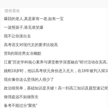
猜你喜欢
爆囧的老人,真是家有一老,如有一宝
一波熊孩子,谁见谁笑爆
我不让你滚出去
高考语文对现代文的要求比较高
苦B的屌丝男女冷幽默
江夏“历史学科核心素养与课堂教学深度融合”研讨活动在实高.
姚刚18岁时，他以高考状元身份进入北大，在18年被判入狱1
现在像你这么坚强的人很少了
政治很简单，基础知识是关键！高一到高三知识及题型速记突破
做强盗远不如做医生
备考不能过分“聚焦”