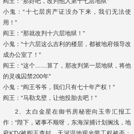
阎王：“那好吧，改判他入第十七层地狱”
小鬼：“十七层房产证没办下来，我们无法使
用！”
阎王：“那就改判十六层地狱！”
小鬼：“十六层这么吉利的楼层，都被地府领导改
成办公室了！”
阎王：“这个……算了，那改判第一层地狱，将他
的灵魂囚禁200年”
小鬼：“阎王爷爷，我们只有七十年产权！”
阎王：“马勒戈壁，让他投胎去吧！”
2、太白金星在御书房秘密向玉帝汇报工
作：“陛下，诸事不顺呀，东海深捕计划搁浅，地
府KTV被阎王查封，天河湿地观光带工程被否；