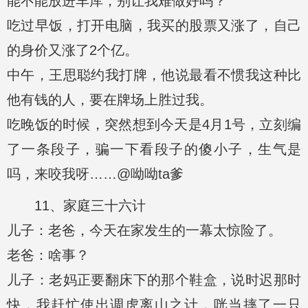
能不能放进车库，别让我难做好吗？”
吃过早饭，打开电脑，我买的股票又涨了，自己
的身价又涨了2个亿。
中午，王思聪约我打牌，他说最看不惯我这种比
他有钱的人，要在牌场上胜过我。
吃晚饭的时候，突然想到今天是4月1号，立刻编
了一条段子，骗一下看段子的傻小子，生气是
吗，来咬我呀……@呦呦ta爹
11、家庭三十六计
儿子：老爸，今天在家发生的一幕太惊险了。
老爸：啥事？
儿子：老妈正要翻床下的那个鞋盒，说时迟那时
快，我赶忙使出调虎离山之计，咣当摔了一只