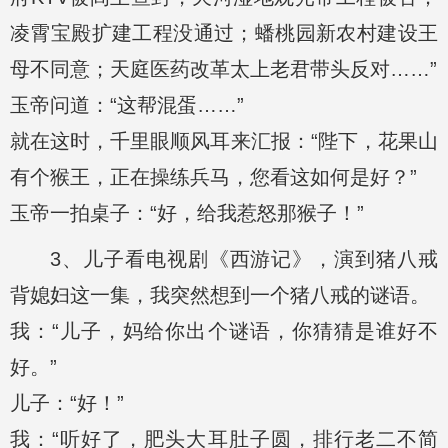
凌霄宝殿扩建工程没通过；蟠桃园新农村建设王
母不同意；天庭医药改革太上老君带头反对……”
玉帝问道：“这帮混蛋……”
就在这时，千里眼顺风耳来汇报：“陛下，花果山
有个猴王，正在操练兵马，您看这如何是好？”
玉帝一拍桌子：“好，给我惹怒那猴子！”
3、儿子看电视剧《西游记》，演到猪八戒
背媳妇这一集，我突然想到一个猪八戒的谜语。
我：“儿子，妈给你出个谜语，你猜猜是谁好不
好。”
儿子：“好！”
我：“听好了，肥头大耳肚子圆，排行老二不简