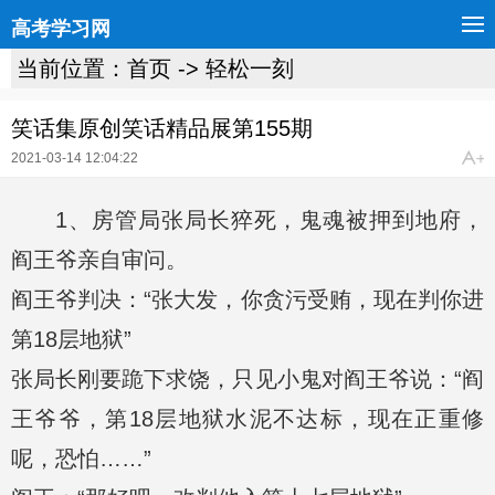
高考学习网
当前位置：
首页
->
轻松一刻
笑话集原创笑话精品展第155期
2021-03-14 12:04:22
1、房管局张局长猝死，鬼魂被押到地府，
阎王爷亲自审问。
阎王爷判决：“张大发，你贪污受贿，现在判你进
第18层地狱”
张局长刚要跪下求饶，只见小鬼对阎王爷说：“阎
王爷爷，第18层地狱水泥不达标，现在正重修
呢，恐怕……”