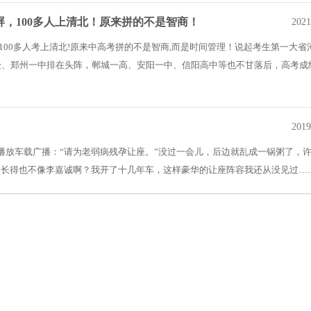
屏，100多人上清北！原来拼的不是智商！
2021
”100多人考上清北!原来中高考拼的不是智商,而是时间管理！说起考生第一大省
验、郑州一中排在头阵，郸城一高、安阳一中、信阳高中等也不甘落后，高考成
践积累出来的一些时间管理上的经验、习惯..
2019
播放车载广播：“请为老弱病残孕让座。”没过一会儿，后边就乱成一锅粥了，
长得也不像李嘉诚啊？我开了十几年车，这样豪华的让座阵容我还从没见过…