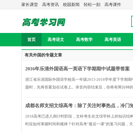
家长课堂
高考资讯
校园新闻
轻松一刻
高考课件
首页
高考语文
高考数学
高考英语
有关外国的专题文章
2016年乐清外国语高一英语下学期期中试题带答案
浙江省乐清国际外国语学校高一年级2015-2016学年度下学期期
题时，先将答案划在试卷上。录音内容结束后，你将有两分钟的
面5段对话。每段..
成都名师支招文综高考：除了关注时事热点，冷门
2018高考已进入倒计时阶段，文科考生在文综学科上的知识结
时应如何掌握时间和规律？针对高考“最后一课”的复习问题，
老师，他们就最..