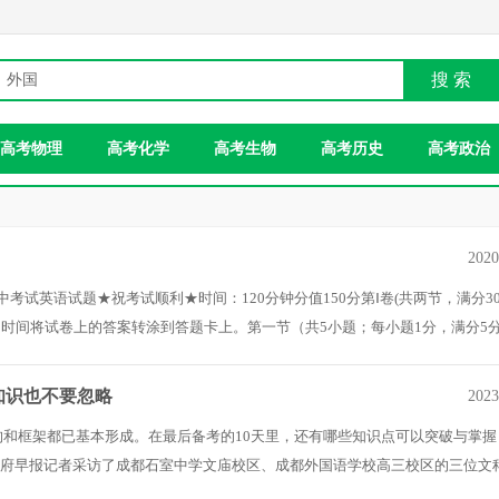
搜 索
高考物理
高考化学
高考生物
高考历史
高考政治
2020
中考试英语试题★祝考试顺利★时间：120分钟分值150分第Ⅰ卷(共两节，满分30
时间将试卷上的答案转涂到答题卡上。第一节（共5小题；每小题1分，满分5
知识也不要忽略
2023
构和框架都已基本形成。在最后备考的10天里，还有哪些知识点可以突破与掌握
天府早报记者采访了成都石室中学文庙校区、成都外国语学校高三校区的三位文