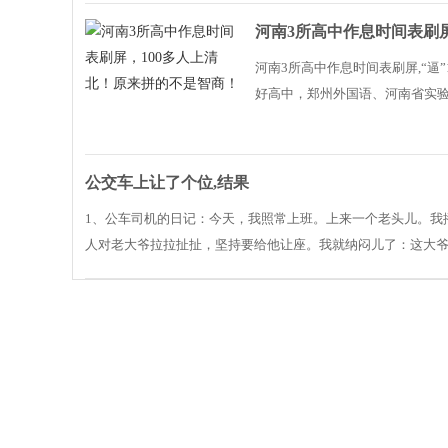
河南3所高中作息时间表刷
河南3所高中作息时间表刷屏,“逼
好高中，郑州外国语、河南省实
然。且不论生源问题，这些学校实
公交车上让了个位,结果
1、公车司机的日记：今天，我照常上班。上来一个老头儿。我
人对老大爷拉拉扯扯，坚持要给他让座。我就纳闷儿了：这大爷
年女人的日记..