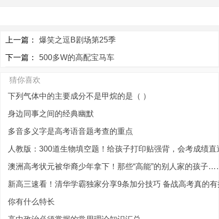
上一篇：
爆笑之逗B剧场第25季
下一篇：
500多W的高配宝马车
猜你喜欢
下列气体中的主要成分不是甲烷的是（ ）
身边同事之间的经典幽默
多音多义字是高考语音题考查的重点
人教版：300道生物填空题！给孩子打印贴强背，会考成绩直逼9
澳洲高考状元被华裔少年拿下！那些“高能”的别人家的孩子…
新高三速看！清华学霸独家分享9条加分技巧 备战高考真的有捷
你有什么特长